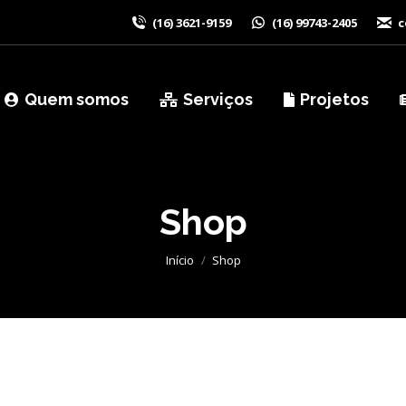
(16) 3621-9159
(16) 99743-2405
c
Quem somos
Serviços
Projetos
Shop
Você está aqui:
Início
Shop