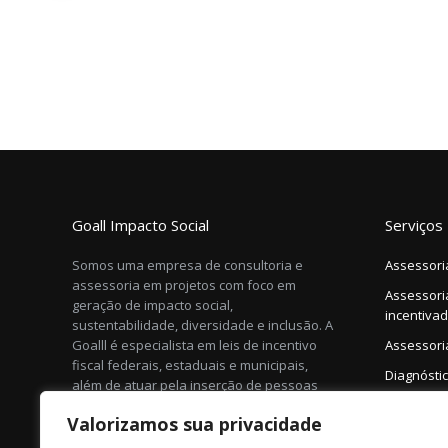
Goall Impacto Social
Serviços
Somos uma empresa de consultoria e
Assessori
assessoria em projetos com foco em
Assessori
geração de impacto social,
incentiva
sustentabilidade, diversidade e inclusão. A
Goalll é especialista em leis de incentivo
Assessori
fiscal federais, estaduais e municipais,
Diagnósti
além de atuar pela inserção de pessoas
espaços e
com deficiência (PCD) no mercado de
Valorizamos sua privacidade
trabalho.
Elaboraçã