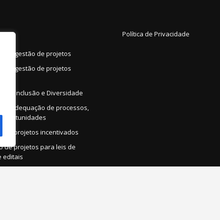
Política de Privacidade
a em gestão de projetos
a em gestão de projetos
dos
a em Inclusão e Diversidade
co e Adequação de processos,
 oportunidades
o de projetos incentivados
 de projetos para leis de
e editais
nto e Seleção de PCDs