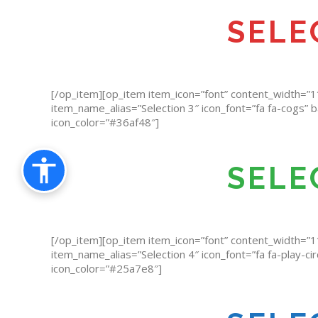
SELE
[/op_item][op_item item_icon=”font” content_width=”1
item_name_alias=”Selection 3″ icon_font=”fa fa-cogs”
icon_color=”#36af48″]
SELE
[/op_item][op_item item_icon=”font” content_width=”1
item_name_alias=”Selection 4″ icon_font=”fa fa-play-ci
icon_color=”#25a7e8″]