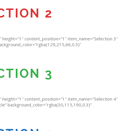
CTION 2
″ height=”1″ content_position=”1″ item_name=”Selection 3″
 background_color=”rgba(129,215,66,0.3)”
CTION 3
″ height=”1″ content_position=”1″ item_name=”Selection 4″
rcle” background_color=”rgba(30,115,190,0.3)”