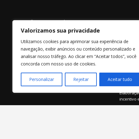
Goall Impacto Social
Serviços
Valorizamos sua privacidade
Somos uma empresa de consultoria e
Assessori
assessoria em projetos com foco em
Utilizamos cookies para aprimorar sua experiência de
Assessori
geração de impacto social,
navegação, exibir anúncios ou conteúdo personalizado e
incentiva
sustentabilidade, diversidade e inclusão. A
analisar nosso tráfego. Ao clicar em “Aceitar todos”, você
Goalll é especialista em leis de incentivo
Assessori
concorda com nosso uso de cookies.
fiscal federais, estaduais e municipais,
Diagnósti
além de atuar pela inserção de pessoas
espaços e
com deficiência (PCD) no mercado de
Personalizar
Rejeitar
Aceitar tudo
trabalho.
Elaboraçã
Elaboração
incentivo 
Recrutame