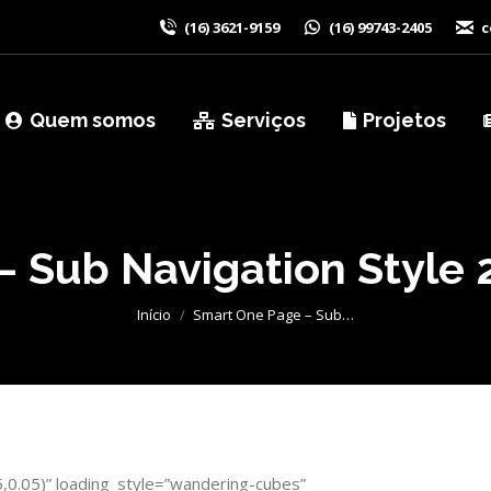
(16) 3621-9159
(16) 99743-2405
c
Quem somos
Serviços
Projetos
 Sub Navigation Style 2 
Você está aqui:
Início
Smart One Page – Sub…
,0.05)” loading_style=”wandering-cubes”