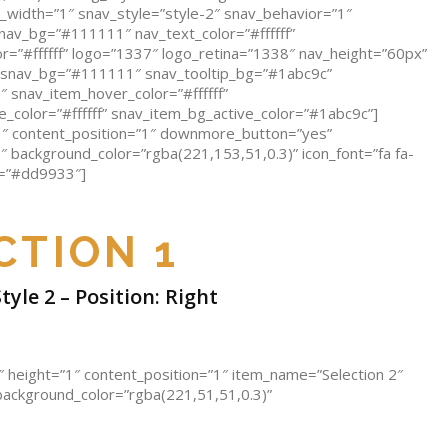
_width=”1″ snav_style=”style-2″ snav_behavior=”1″
nav_bg=”#111111″ nav_text_color=”#ffffff”
r=”#ffffff” logo=”1337″ logo_retina=”1338″ nav_height=”60px”
 snav_bg=”#111111″ snav_tooltip_bg=”#1abc9c”
″ snav_item_hover_color=”#ffffff”
_color=”#ffffff” snav_item_bg_active_color=”#1abc9c”]
”1″ content_position=”1″ downmore_button=”yes”
″ background_color=”rgba(221,153,51,0.3)” icon_font=”fa fa-
=”#dd9933″]
CTION 1
yle 2 – Position: Right
″ height=”1″ content_position=”1″ item_name=”Selection 2″
 background_color=”rgba(221,51,51,0.3)”