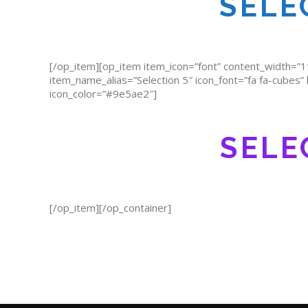
SELE
[/op_item][op_item item_icon=”font” content_width=”1
item_name_alias=”Selection 5″ icon_font=”fa fa-cubes
icon_color=”#9e5ae2″]
SELE
[/op_item][/op_container]