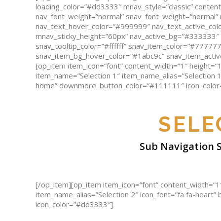
loading_color=”#dd3333″ mnav_style=”classic” content
nav_font_weight=”normal” snav_font_weight=”normal” 
nav_text_hover_color=”#999999″ nav_text_active_colo
mnav_sticky_height=”60px” nav_active_bg=”#333333″
snav_tooltip_color=”#ffffff” snav_item_color=”#777777
snav_item_bg_hover_color=”#1abc9c” snav_item_active
[op_item item_icon=”font” content_width=”1″ height=
item_name=”Selection 1″ item_name_alias=”Selection 1
home” downmore_button_color=”#111111″ icon_color
SELE
Sub Navigation St
[/op_item][op_item item_icon=”font” content_width=”1
item_name_alias=”Selection 2″ icon_font=”fa fa-heart”
icon_color=”#dd3333″]