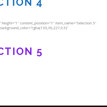
CTION 4
″ height=”1″ content_position=”1″ item_name=”Selection 5″
” background_color=”rgba(130,36,227,0.3)”
CTION 5