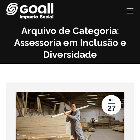
Pular
para
o
conteúdo
Arquivo de Categoria:
Assessoria em Inclusão e
Você está aqui:
Diversidade
JUL
27